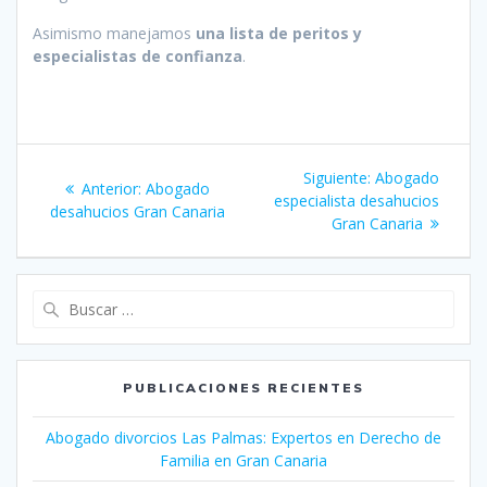
Asimismo manejamos
una lista de peritos y
especialistas de confianza
.
Navegación
Siguiente
Siguiente:
Abogado
Entrada
Anterior:
Abogado
de
entrada:
especialista desahucios
anterior:
desahucios Gran Canaria
Gran Canaria
entradas
Buscar:
PUBLICACIONES RECIENTES
Abogado divorcios Las Palmas: Expertos en Derecho de
Familia en Gran Canaria