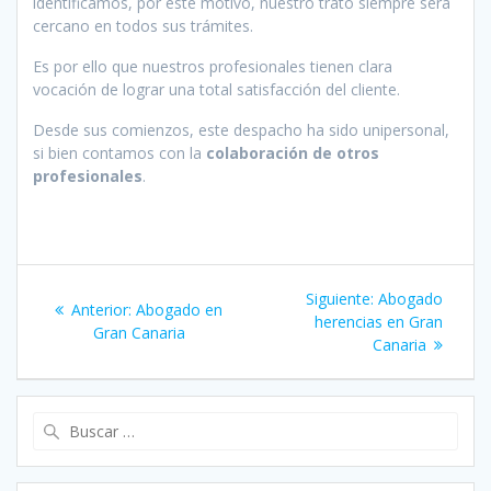
identificamos, por este motivo, nuestro trato siempre será
cercano en todos sus trámites.
Es por ello que nuestros profesionales tienen clara
vocación de lograr una total satisfacción del cliente.
Desde sus comienzos, este despacho ha sido unipersonal,
si bien contamos con la
colaboración de otros
profesionales
.
Navegación
Siguiente
Siguiente:
Abogado
Entrada
Anterior:
Abogado en
de
entrada:
herencias en Gran
anterior:
Gran Canaria
Canaria
entradas
Buscar: