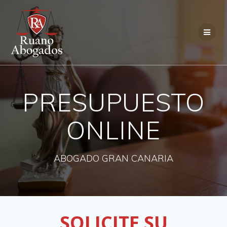
Saltar
al
contenido
PRESUPUESTO
ONLINE
ABOGADO GRAN CANARIA
SOLICITE SU