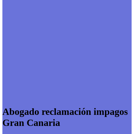
Abogado reclamación impagos
Gran Canaria