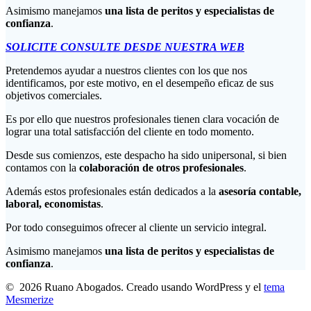
Asimismo manejamos
una lista de peritos y especialistas de
confianza
.
SOLICITE CONSULTE DESDE NUESTRA WEB
Pretendemos ayudar a nuestros clientes con los que nos
identificamos, por este motivo, en el desempeño eficaz de sus
objetivos comerciales.
Es por ello que nuestros profesionales tienen clara vocación de
lograr una total satisfacción del cliente en todo momento.
Desde sus comienzos, este despacho ha sido unipersonal, si bien
contamos con la
colaboración de otros profesionales
.
Además estos profesionales están dedicados a la
asesoría contable,
laboral, economistas
.
Por todo conseguimos ofrecer al cliente un servicio integral.
Asimismo manejamos
una lista de peritos y especialistas de
confianza
.
© 2026 Ruano Abogados. Creado usando WordPress y el
tema
Mesmerize