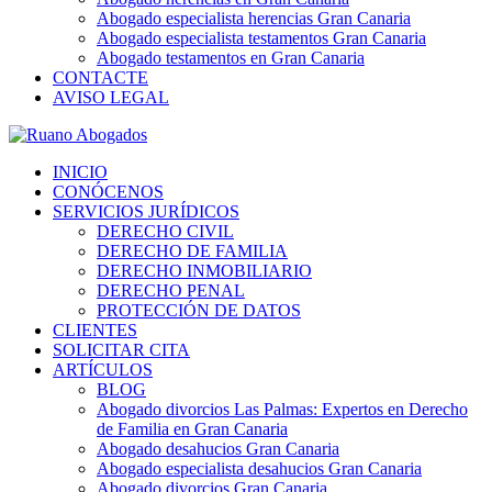
Maquinas de casinos gratis.
Abogado especialista herencias Gran Canaria
Abogado especialista testamentos Gran Canaria
Abogado testamentos en Gran Canaria
Jugar Blackjack Con Transferencia Bancaria
CONTACTE
Casimba casino tiene una excelente oferta de bonos de bienvenida,
AVISO LEGAL
con los cuales puedes reclamar un bono hasta en tu tercer depósito,
además, tenemos 25 giros gratis para jugar en la tragamonedas Book
of Dead..
Métodos En Casino Con Eth
INICIO
Este último se utilizará para verificar su cuenta, así que asegúrese de
CONÓCENOS
ingresar la información correcta para evitar sorpresas desagradables.
SERVICIOS JURÍDICOS
Casino 50 Tiradas Gratis España
DERECHO CIVIL
DERECHO DE FAMILIA
DERECHO INMOBILIARIO
DERECHO PENAL
PROTECCIÓN DE DATOS
CLIENTES
SOLICITAR CITA
ARTÍCULOS
BLOG
Abogado divorcios Las Palmas: Expertos en Derecho
de Familia en Gran Canaria
Abogado desahucios Gran Canaria
Abogado especialista desahucios Gran Canaria
Abogado divorcios Gran Canaria